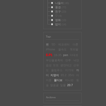
나들이
(45)
풍경
(77)
친구
(23)
♡
(4)
영화
(13)
밥이
(14)
Tags
펜
5D
에코센터
다혼
iPhone
을숙도
젯피팔
E-P1
16-35
pen
다대포
부산불꽃축제
만투
낙안
읍성
또또
광안대교
선유
도
올림푸스
이기대
까
미
지영이
85.2
35마
아
이폰
몰디브
미니핀
동
숲
얼음골
일몰
20.7
Archives