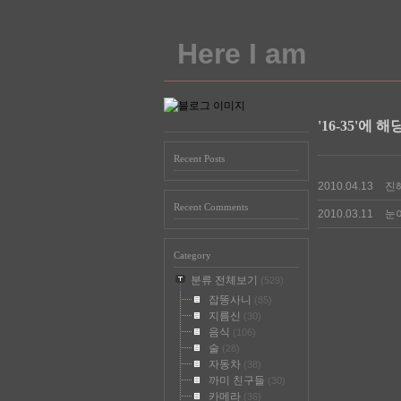
Here I am
'16-35'에 
Recent Posts
2010.04.13
진
Recent Comments
2010.03.11
눈
Category
분류 전체보기
(529)
잡똥사니
(85)
지름신
(30)
음식
(106)
술
(28)
자동차
(38)
까미 친구들
(30)
카메라
(36)