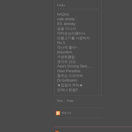
Links
HAZmz.
cafe vinnie.
P.S. &misky.
숲을 지나서.
닥터송심리클리닉.
민물고기를 사랑하자.
No.3.
맛난게 좋아~.
blaustern.
야생화클럽.
생각의 단상.
Asie's Driving Stori….
Gran Paradiso.
춤추는 드라이버.
Dr.Golfmann.
★입질의 추억★.
언제나 맑음!!.
Total :
Today :