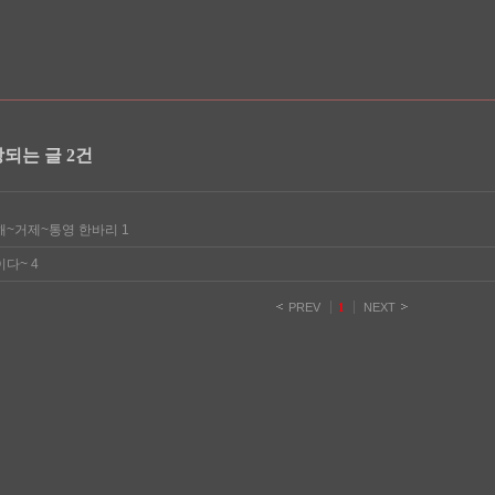
해당되는 글 2건
해~거제~통영 한바리
1
이다~
4
PREV
1
NEXT