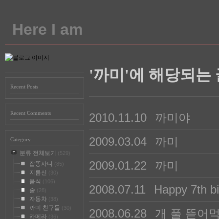
Here I am
'까미'에 해당되는 
Recent Posts
Recent Comments
2010.11.10
까미야
2009.03.04
까미
Category
분류 전체보기
(529)
2009.01.22
까미
잡똥사니
(85)
지름신
(30)
음식
(106)
2008.07.11
Happy 7th b
술
(28)
자동차
(38)
까미 친구들
(30)
2008.06.28
개 풀 뜯어
카메라
(36)