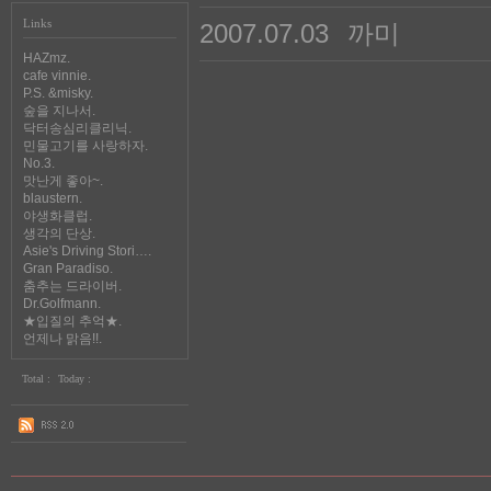
Links
2007.07.03
까미
HAZmz.
cafe vinnie.
P.S. &misky.
숲을 지나서.
닥터송심리클리닉.
민물고기를 사랑하자.
No.3.
맛난게 좋아~.
blaustern.
야생화클럽.
생각의 단상.
Asie's Driving Stori….
Gran Paradiso.
춤추는 드라이버.
Dr.Golfmann.
★입질의 추억★.
언제나 맑음!!.
Total :
Today :