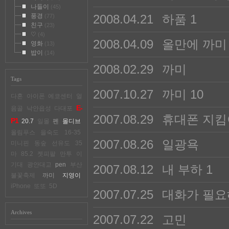
나들이
(45)
풍경
2008.04.21
하품
1
(77)
친구
(23)
♡
(4)
2008.04.09
올만에 까미
영화
(13)
밥이
(14)
2008.02.29
까미
Tags
2007.10.27
까미
10
다혼
아이폰
에코센터
얼
E-
음골
낙안읍성
다대포
2007.08.29
휴대폰 지킴
P1
20.7
일몰
펜
몰디브
올림푸스
을숙도
16-35
2007.08.26
일광욕
미니핀
동숲
선유도
35
마
85.2
젯피팔
만투
이
기대
광안대교
pen
부산
2007.08.12
내 부하
1
불꽃축제
까미
지영이
iPhone
또또
5D
2007.07.25
대화가 필요
Archives
2007.07.22
고민