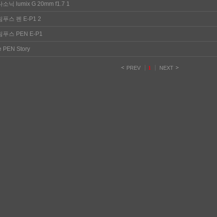
소닉 lumix G 20mm f1.7
1
푸스 펜 E-P1
2
푸스 PEN E-P1
 PEN Story
PREV
1
NEXT