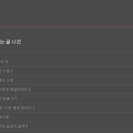
는 글 12건
의 색
린 스푼
2
뱅이 소면
스바겐 패밀리데이
2
천 닭불고기
해~거제~통영 한바리
1
육이들
전역 꼼장어 골목
5