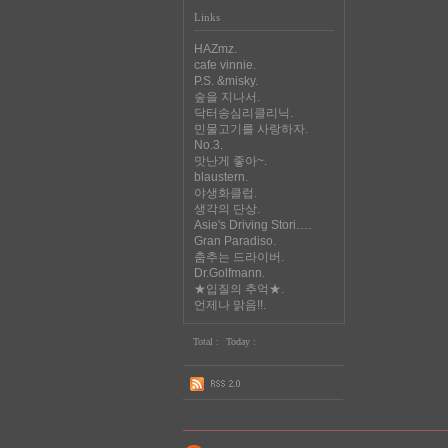
Links
HAZmz.
cafe vinnie.
P.S. &misky.
숲을 지나서.
닥터송심리클리닉.
민물고기를 사랑하자.
No.3.
맛난게 좋아~.
blaustern.
야생화클럽.
생각의 단상.
Asie's Driving Stori….
Gran Paradiso.
춤추는 드라이버.
Dr.Golfmann.
★입질의 추억★.
언제나 맑음!!.
Total :
Today :