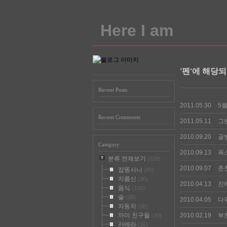
Here I am
'펜'에 해당되
Recent Posts
2011.05.30
5월
Recent Comments
2011.05.11
그
2010.09.20
골
Category
2010.09.13
폭
분류 전체보기
(529)
2010.09.07
춘
잡똥사니
(85)
지름신
(30)
2010.04.13
진
음식
(106)
술
(28)
2010.04.05
다
자동차
(38)
까미 친구들
2010.02.19
부
(30)
카메라
(36)