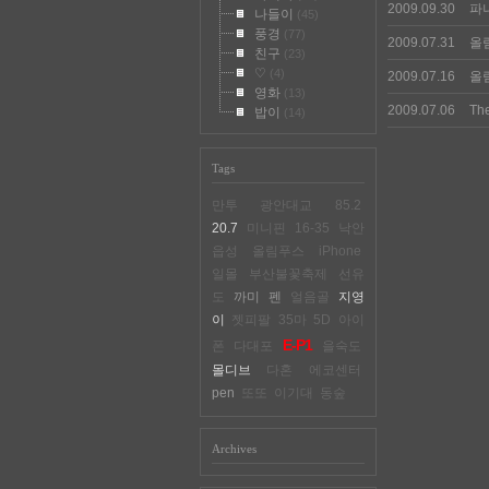
2009.09.30
파나
나들이
(45)
풍경
(77)
2009.07.31
올림
친구
(23)
♡
(4)
2009.07.16
올림
영화
(13)
2009.07.06
The
밥이
(14)
Tags
만투
광안대교
85.2
20.7
미니핀
16-35
낙안
읍성
올림푸스
iPhone
일몰
부산불꽃축제
선유
도
까미
펜
얼음골
지영
이
젯피팔
35마
5D
아이
E-P1
폰
다대포
을숙도
몰디브
다혼
에코센터
pen
또또
이기대
동숲
Archives