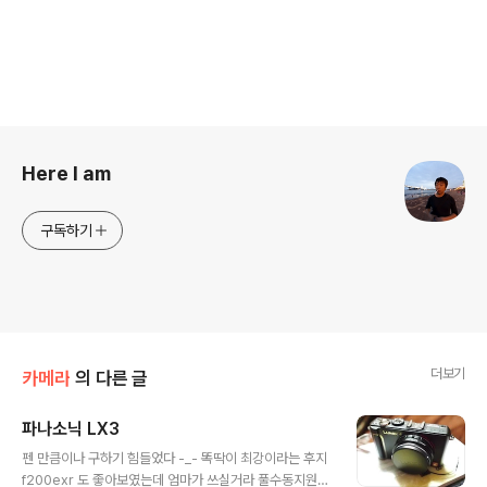
로그 정보
Here I am
구독하기
더보기
카메라
의 다른 글
파나소닉 LX3
글 내용
펜 만큼이나 구하기 힘들었다 -_- 똑딱이 최강이라는 후지
f200exr 도 좋아보였는데 엄마가 쓰실거라 풀수동지원은