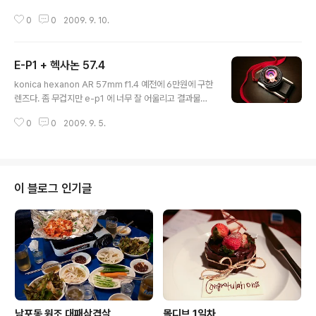
소용없지만 접사나 풍경에서 요게 좀 나을 것 같다. 모든 비
0
0
2009. 9. 10.
율에서 24mm 광각에 라이카 f2.0~f2.8 렌즈는 일단 스
펙으로 먹고들어간다 ㅋ 최대광각에서 접사 샘플 나중에
기회되면 샘플샷 추가하겠슴.
E-P1 + 헥사논 57.4
글 내용
konica hexanon AR 57mm f1.4 예전에 6만원에 구한
렌즈다. 좀 무겁지만 e-p1 에 너무 잘 어울리고 결과물도
맘에 든다. 싸고 잘나오는거보다 더 좋은것은 수동렌즈로
0
0
2009. 9. 5.
사진찍는게 너무 재미있다는걸 알게된 것. 그림같은. 최대
개방이 부드럽게 좋다 ㅋ 구식 6날 조리개라서 빛갈라짐도
6개로. 고감도에 최대개방은 마니 소프트하다. 항상 고마
운 평생모델 ㅋ
이 블로그 인기글
남포동 원조 대패삼겹살
몰디브 1일차