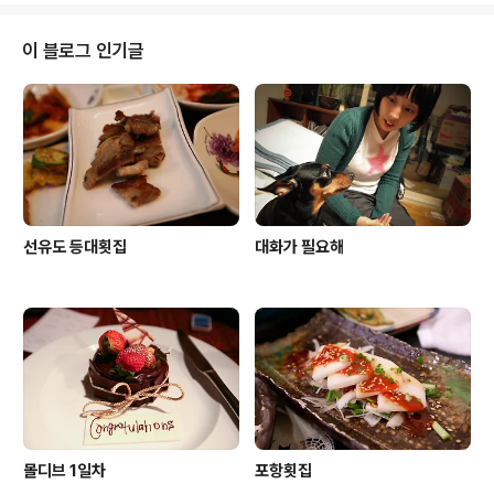
이 블로그 인기글
선유도 등대횟집
대화가 필요해
몰디브 1일차
포항횟집