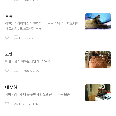
ㅋㅋ
글 내용
아인은 이상하게 정이 안간다 -_- ㅋㅋ 이넘은 본지 오래되
서 그런가.. 또 보고싶다 ㅋㅋ
0
1
2007. 7. 12.
고민
글 내용
이걸 어떻게 해야될 것인가... 모르겠다~
0
0
2007. 7. 22.
내 부하
글 내용
까미~ 엄마가 내 옷 못만지게 짖고 난리피우는 모습 -_-;;
0
1
2007. 8. 12.