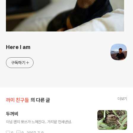
Here I am
구독하기
더보기
까미 친구들
의 다른 글
두꺼비
글 내용
이넘 왠지 뽀쓰가 느껴진다.. 가지밭 전세낸넘.
0
0
2007. 7. 9.