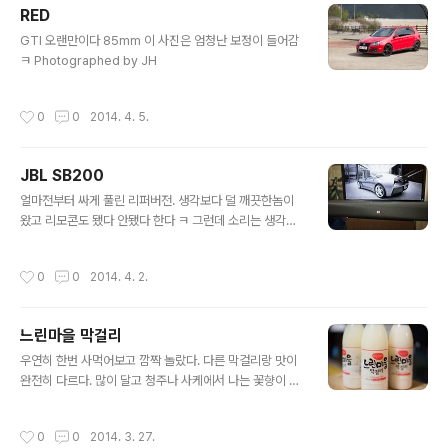
RED
글 내용
GTI 오랜만이다 85mm 이 사진은 엄청난 보정이 들어감
ㅋ Photographed by JH
작성시간
0
0
2014. 4. 5.
JBL SB200
글 내용
얼마전부터 싸게 풀린 리퍼버전. 생각보다 덜 깨끗한놈이
왔고 리모콘도 됐다 안됐다 한다 ㅋ 그런데 소리는 생각보
다 훨~씬 좋다. 크기에 비하면 저음도 좀 나오는 편이고 중
역대는 살짝 약함, 고음 시원함. 블루투스 음질도 괜찮음.
작성시간
0
0
2014. 4. 2.
다른 사운드바는 들어본 적이 없어서 비교가 안되지만 전
체적으로 시원시원한 소리다. 이정도에 99불이면 정말 감
사하게 생각한다. 서라운드 모드는 좀 어색하고 베이스 부
느린마을 막걸리
스트 기능이 있는데 높은 저역대가 같이 늘어나서 사용하
글 내용
지 않는다... 라기보다는 켤때마다 따로 누르는게 귀찮아서.
우연히 한번 사먹어보고 깜짝 놀랐다. 다른 막걸리랑 맛이
아참, 한가지 약점이 있는데 DTS 디코딩이 안된다는 것.
완전히 다르다. 많이 달고 청주나 사케에서 나는 꽃향이 난
TV 방송 보는 용도로는 신경쓸 것 없다. 나도 플레이스테
다. 그 뒤로 판매하는 곳을 못 찾아서 한참동안 못 먹었다.
이션 전용이라서 상관없음.
배상면주가 홈피에서 찾아보니 이마트,홈플러스,롯데마트
작성시간
0
0
2014. 3. 27.
에서 판다고 돼있다. 항상 들어와있는게 아니고 한번에 들