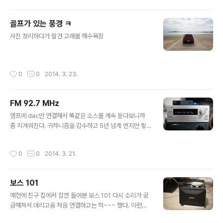
어오는 양이 적어서 다 팔리고나면 다시 들어올 때 까지 기
다려야된단다. 어쨋든 오늘 근처 홈플에 들어온걸 확인하
골프가 있는 풍경 ㅋ
고 6병 가져옴 ㅋㅋ 공장이 여러군데 있는지 F1로 찍혀있
글 내용
는데 관련정보 없음. 천천히 먹어보는데 맛이 왠지 그때보
사진 정리하다가 발견 고래불 해수욕장
다 못한 듯 비슷한듯 모르겠다. ㅋ 배상면주가에서 나온 술
에 대해서 잘 모르기때문에 짐작으로만 인공적인 향이 들
어간 것 같다....고 생각했는데 홈페이지에는 인공첨가물 없
작성시간
0
0
2014. 3. 23.
이 100% 국산 쌀,누룩,효모,물로..
FM 92.7 MHz
글 내용
앰프에 dac만 연결해서 똑같은 소스를 계속 듣다보니까
좀 지겨워진다. 귀차니즘을 감수하고 5년 넘게 먼지만 쌓
여가던 튜너를 연결해봤다. 모델명은 아남 at-40. 시세는
3만원? ㅋ 컴용으로 사용중인 aa-40 살 때 같이 끼어온
작성시간
0
0
2014. 3. 21.
놈인데 아예 전원케이블을 빼놨었다. 내부에 밧데리가 다
됐는지 전원 연결할 때마다 시계가 깜빡인다. 사실 튜너라
는게 정말 불필요한 기계로 보인다. 요즘 라디오는 꼭 거추
보스 101
장스런 전축이 아니라도 정말 간단하고 편리하게 들을 수
글 내용
있다. 스마트폰에도, 알람시계에도, 컴퓨터에서도. 폰에 들
예전에 친구 집에서 잠깐 들어본 보스 101 다시 소리가 궁
어갈 정도로 작은 라디오가 있는데 왜 이렇게 큰(사실 독립
금해져서 데리고옴 처음 연결하고는 헉~~~ 했다. 이런거
적인 튜너중에서는 최소형 사이즈) 기계가 필요한걸까.. 어
면 10만원도 아깝다는 생각이 아주 강하게 솟아오름 하루