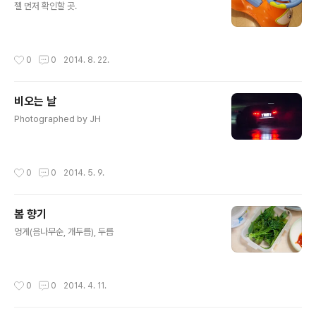
젤 먼저 확인할 곳.
작성시간
0
0
2014. 8. 22.
비오는 날
글 내용
Photographed by JH
작성시간
0
0
2014. 5. 9.
봄 향기
글 내용
엉게(음나무순, 개두릅), 두릅
작성시간
0
0
2014. 4. 11.