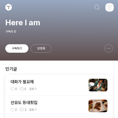
검색하기
티스토리
Here I am
구독자
0
구독하기
방명록
신고하기 레이어
열기
인기글
대화가 필요해
0
0
조회
1
선유도 등대횟집
0
3
조회
1