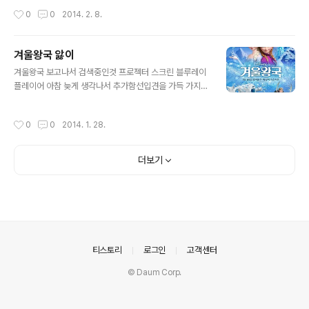
쨋든 이 애물단지를 느릿하게 연결해보니까 안테나도 없이
정도 듣고있으니까 귀가 적응이 되는지 들어줄만한가.. 아
작성시간
0
0
2014. 2. 8.
KBS 1FM이 정말 깨끗하게 ..
닌가... 좀전에 pns 거치대에 그란 할려고 앉았다가 세시간
정도 음악만 들었다. 플스로 ㅋㅋ 버킷시트에 앉아서 ㅋㅋ
ㅋ 어쨋든 한참 듣다보니까 아주 괜찮게 들리는 노래들도
겨울왕국 앓이
있어서 생각보다 좋더라! 하고 글을 써볼려고 밤중에 사진
글 내용
도 찍고 난리를 치다가. 지금 다인스피커로 같은노래를 들
겨울왕국 보고나서 검색중인것 프로젝터 스크린 블루레이
으면서 글을 쓰는데 완전히 무슨.. 엄청나게 비싼 하이엔드
플레이어 아참 늦게 생각나서 추가함선입견을 가득 가지고
스피커로 듣는거같은 느낌이다. -_-... 소리는 이게 백배정
더빙판으로 봤다가 let it go 나오는 장면에서 정말 큰 충
도 좋은거같은데 듣기에도 좋은가? 아닌가.. -----------
격을 받았다 ㅋ박혜나의 다잊어정말 원곡 이상의 느낌이었
작성시간
0
0
2014. 1. 28.
-----------..
다.그에반해 효린의 팝버전은 강약을 못살리고 콧소리까지
ㅠ팝버전은 일본판 may j 가 한 수 위다.
더보기
의안내
티스토리
로그인
고객센터
© Daum Corp.