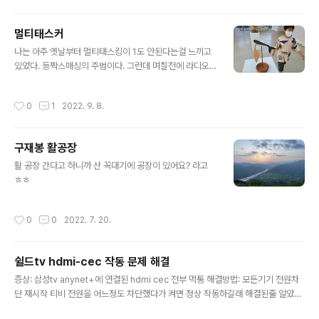
시키는 결과가 생긴다.좁은 세계에 갇힌 사람들이 다시 탈출하기 쉽지 않다.구글이
이런 사실을 누구보다 잘 알고 있겠지만 돈이 걸려있는 일이다.스스로 고치기 쉽지
멀티태스커
않다.앞으로 이런 알고리즘을 제한하는 법이 나올지도 모르겠다.꼭 나와야한다고 생
글 내용
각하고 있다.
나는 아주 옛날부터 멀티태스킹이 1도 안된다는걸 느끼고
있었다. 등짝스매싱의 주범이다. 그런데 며칠전에 라디오
를 듣는데 모노태스커라는 단어가 나왔다. 그런데 그 진행
자는 자신이 멀티태스커라고 생각하는 사람들은 착각일 수
작성시간
0
1
2022. 9. 8.
있다고 한다. 정확하게 기억은 안나지만 시간을 더 잘 man
aging 한다고 했던가? 그래 나도 예전에 그렇게 생각할 때
가 있었지. 멀티태스커를 내 눈으로 보기 전까지는 ㅎㅎ 내
구재봉 활공장
가 진실이라고 생각하는 것들 중에 정말로 확실한게 1이라
글 내용
도 있을까?
활 공장 간다고 하니까 산 꼭대기에 공장이 있어요? 라고
ㅎㅎ
작성시간
0
0
2022. 7. 20.
쉴드tv hdmi-cec 작동 문제 해결
글 내용
증상: 삼성tv anynet+에 연결된 hdmi cec 전부 먹통 해결방법: 모든기기 전원차
단 재시작 티비 전원을 어느정도 차단했다가 켜면 정상 작동하길래 해결된줄 알았는
데 다음날 다시 문제 발생함 내용추가: hdmi 케이블 교체로 정상작동합니다. 이 간