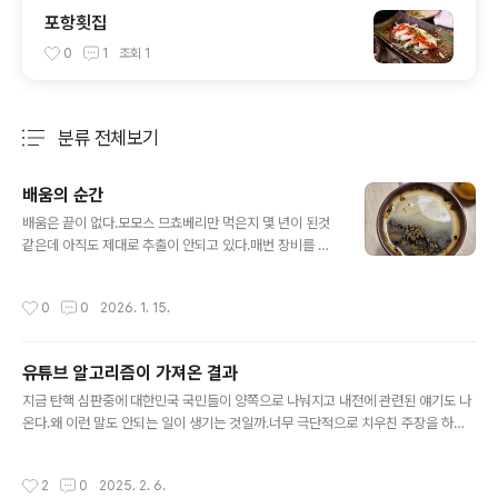
포항횟집
0
1
조회
1
분류 전체보기
주요 글 목록
배움의 순간
글 내용
배움은 끝이 없다.모모스 므쵸베리만 먹은지 몇 년이 된것
같은데 아직도 제대로 추출이 안되고 있다.매번 장비를 탓
하는데 사실은 현실 부정이라고 봐야지. 이번 로트가 좀 별
로인 것 같아서 다시 테스트해보려고 도징컵에 커피를 받
작성시간
0
0
2026. 1. 15.
아서 포타필터에 엎었다가컵을 빼는 그 순간.항상 한쪽만
올라가고 삐뚜르게 나오던 커피가 오늘 대충 각이 잡힌채
로 부어진걸 보는 그 순간에 존의 영상이 기억남. 자기는 완
유튜브 알고리즘이 가져온 결과
벽한 커피를 원하는게 아니고 그냥 적당한 decent espr
글 내용
esso 가 필요하다고 하던 그 순간이 떠오르면서요즘 나를
지금 탄핵 심판중에 대한민국 국민들이 양쪽으로 나눠지고 내전에 관련된 얘기도 나
괴롭히던 J 인가 T 인가 하는 고민이나 주변에 대한 태도
온다.왜 이런 말도 안되는 일이 생기는 것일까.너무 극단적으로 치우친 주장을 하는
모든것이 연결되어있고잘 하고싶고 좋은걸 선택하고싶던
사람들을 보면 유튜브가 무슨일을 하고 있는지 생각해 볼 필요가 있다.유튜브 알고리
단순한 감정이 욕망을 넘어서 큰 압박이 되고있었던게 아
즘은 기본적으로 비슷하거나 관련된 영상을 다시 보여준다.그래야 또 클릭을 하고 광
작성시간
2
0
2025. 2. 6.
닌가.왜 좀 더 일찍 알아차리지 못한..
고를 보여줄 수 있는데 이게 문제가 있다.누군가의 생각을 한쪽으로만 몰아놓고 중독