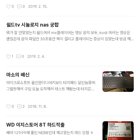
단한걸 몰라서 몇 달 고생했는데 혹시 저같은분 계실까봐 ㅎ
작성시간
0
0
2019. 2. 15.
쉴드tv 시놀로지 nas 궁합
글 내용
뭐가 잘 안맞았는지 쉴드에서 mx플레이어는 영상 음악 모두, kodi 에서는 영상은
괜찮은데 음악 파일만 30초동안 랙이 걸리고 플레이되는 증상이 있었는데 방금 해
결 ㅋ 시놀로지 파일서비스에서 smb 최대 프로토콜을 smb1로 설정 끝.
작성시간
1
0
2019. 2. 4.
마소의 배신
글 내용
마이크로소프트 올인원미디어키보드 터치패드 달린놈중에
그럴듯해서 구입 오늘 도착해서 테스트 해봤는데 터치감
구리지만 터치패드 넓고 쓸만한데 alt + f4 누르는순간 컴
퓨터 꺼짐?? 절전모드 들어가는데 f4에 달 그림 확인함 가
작성시간
0
2
2018. 11. 8.
만 생각해보니 펑션키가 눌러진채로 고정된거같아서 키보
드제어앱 설치함 옵션은 절전키 사용안하게만 할수있고 이
키보드 기본설정이 펑션키를 눌러야 f1이 눌러진다는것 ㅋ
WD 이지스토어 8T 하드적출
ㅋ 무슨 이런... f가 펑션이면 이게 사실 맞는건데. 근데 진
글 내용
짜 황당하고 짜증난다 ㅎㅎ
베바 129.99때 풀린 NEBB인데 재고였는지 레드 당첨 ㅎ