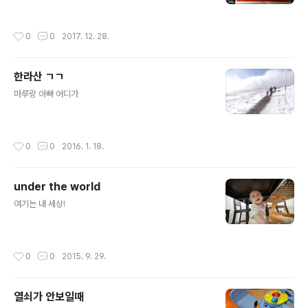
작성시간
0
0
2017. 12. 28.
한라산 ㄱㄱ
글 내용
마루랑 아빠 어디가
작성시간
0
0
2016. 1. 18.
under the world
글 내용
여기는 내 세상!
작성시간
0
0
2015. 9. 29.
열쇠가 안보일때
글 내용